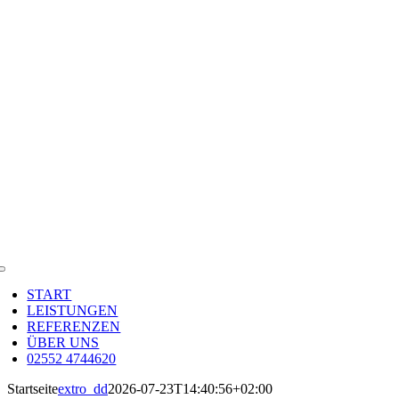
Toggle
Navigation
START
LEISTUNGEN
REFERENZEN
ÜBER UNS
02552 4744620
Startseite
extro_dd
2026-07-23T14:40:56+02:00